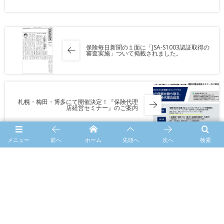
保険毎日新聞の１面に「JSA-S1003認証取得の
審査実施」ついて掲載されました。
札幌・梅田・博多にて開催決定！『保険代理
店経営セミナー』のご案内
メニュー
前へ
ホーム
先頭へ
次へ
検索
HOME
未分類
第13回国際保険流通会議を開催しました。
© 2026
一般財団法人 保険代理店サービス品質管理機構