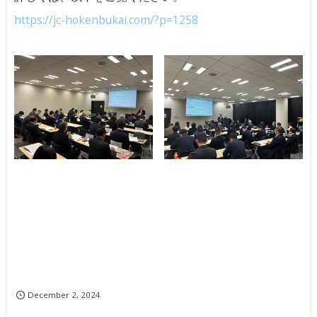
https://jc-hokenbukai.com/?p=1258
December
2
,
2024